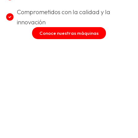
Comprometidos con la calidad y la
innovación
Conoce nuestras máquinas
¿QUIERES QUE TU OBRADOR TRABAJE CON LAS
MEJORES MÁQUINAS?
Haz crecer tu
producción con