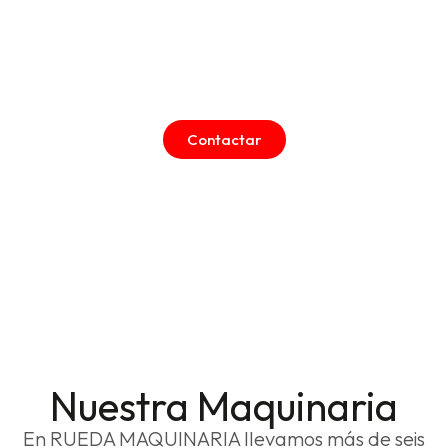
maquinaria para panadería y
pastelería desde 1959
Calidad garantizada | Fabricación nacional |
Asesoramiento personalizado
Contactar
Nuestra Maquinaria
En RUEDA MAQUINARIA llevamos más de seis