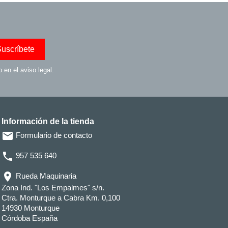
en el aviso legal.
Información de la tienda
email
Formulario de contacto
phone
957 535 640
location_on
Rueda Maquinaria
Zona Ind. "Los Empalmes" s/n.
Ctra. Monturque a Cabra Km. 0,100
14930 Monturque
Córdoba España