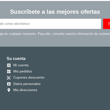
Suscríbete a las mejores ofertas
ja en cualquier momento. Para ello, consulte nuestra información de contacto 
Su cuenta
Mi cuenta

Mis pedidos
widgets
Cupones descuento
content_cut
Datos personales
account_box
Mis direcciones
location_on