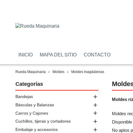
INICIO
MAPA DEL SITIO
CONTACTO
Rueda Maquinaria
Moldes
Moldes magdalenas
Molde
Categorías

Bandejas
Moldes ri

Básculas y Balanzas

Carros y Cajones
Moldes red

Cuchillos, tijeras y cortadores
Disponible

Embalaje y accesorios
No aptos pa