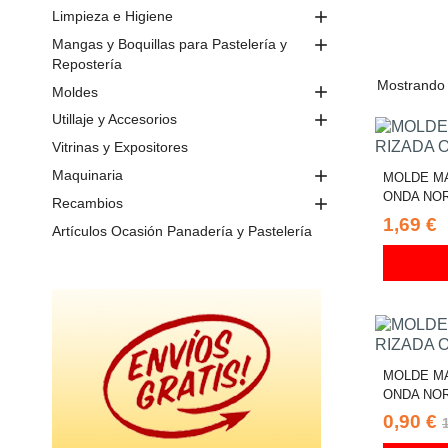

Limpieza e Higiene

Mangas y Boquillas para Pastelería y
Repostería
Mostrando 

Moldes

Utillaje y Accesorios
Vitrinas y Expositores

Maquinaria
MOLDE M
ONDA NOR

Recambios
1,69 €
Artículos Ocasión Panadería y Pastelería
MOLDE M
ONDA NO
0,90 €