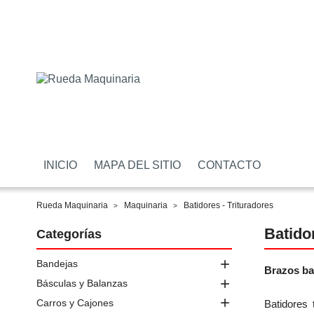
INICIO
MAPA DEL SITIO
CONTACTO
Rueda Maquinaria
Maquinaria
Batidores - Trituradores
Batido
Categorías

Bandejas
Brazos ba

Básculas y Balanzas

Carros y Cajones
Batidores 