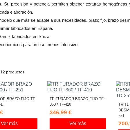
. Su precisión y potencia permiten obtener texturas homogéneas y
 cada elaboración.
modelo que más se adapte a sus necesidades, brazo fijo, brazo desm
Irimar fabricados en España.
Bamix fabricados en Suiza.
económicos para un uso menos intensivo.
12 productos
OR BRAZO FIJO TF-
TRITURADOR BRAZO FIJO TF-
51
360 / TF-410
TRIT
DESMO
 €
346,99 €
251
200,
Ver más
Ver más