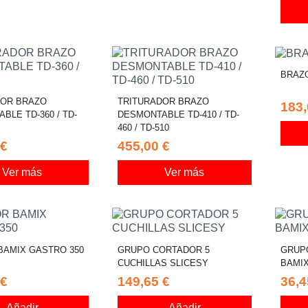
BRAZO
DOR BRAZO
TRITURADOR BRAZO
183,
BLE TD-360 / TD-
DESMONTABLE TD-410 / TD-
460 / TD-510
 €
455,00 €
Ver más
Ver más
BAMIX GASTRO 350
GRUPO CORTADOR 5
GRUP
CUCHILLAS SLICESY
BAMI
 €
149,65 €
36,4
Añadir
Añadir