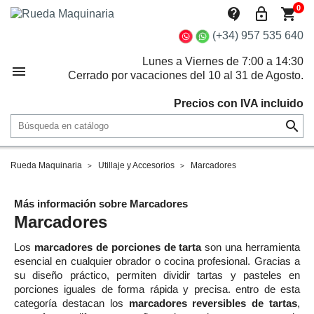
0
contact_support
lock_outline
shopping_cart
(+34) 957 535 640
Lunes a Viernes de 7:00 a 14:30

Cerrado por vacaciones del 10 al 31 de Agosto.
Precios con IVA incluido

Rueda Maquinaria
Utillaje y Accesorios
Marcadores
Más información sobre Marcadores
Marcadores
Los
marcadores de porciones de tarta
son una herramienta
esencial en cualquier obrador o cocina profesional. Gracias a
su diseño práctico, permiten dividir tartas y pasteles en
porciones iguales de forma rápida y precisa. entro de esta
categoría destacan los
marcadores reversibles de tartas
,