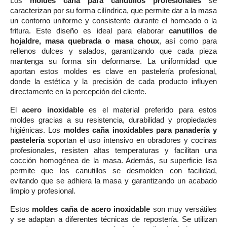
Los
moldes caña para canutillos profesionales
se
caracterizan por su forma cilíndrica, que permite dar a la masa
un contorno uniforme y consistente durante el horneado o la
fritura. Este diseño es ideal para elaborar
canutillos de
hojaldre, masa quebrada o masa choux
, así como para
rellenos dulces y salados, garantizando que cada pieza
mantenga su forma sin deformarse. La uniformidad que
aportan estos moldes es clave en pastelería profesional,
donde la estética y la precisión de cada producto influyen
directamente en la percepción del cliente.
El
acero inoxidable
es el material preferido para estos
moldes gracias a su resistencia, durabilidad y propiedades
higiénicas. Los
moldes caña inoxidables para panadería y
pastelería
soportan el uso intensivo en obradores y cocinas
profesionales, resisten altas temperaturas y facilitan una
cocción homogénea de la masa. Además, su superficie lisa
permite que los canutillos se desmolden con facilidad,
evitando que se adhiera la masa y garantizando un acabado
limpio y profesional.
Estos
moldes caña de acero inoxidable
son muy versátiles
y se adaptan a diferentes técnicas de repostería. Se utilizan