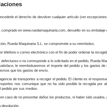
laciones
 concederle el derecho de devolver cualquier artículo (ver excepci
lo, comprado en www.ruedamaquinaria.com, devuelto en su embalaje o
ución, Rueda Maquinaria S.L. se compromete a su reembolso.
r télefono o correo electrónico con el fín de poder ordenar la recogid
es defectuoso o no corresponde a lo solicitado en el pedido, Rueda Ma
 satisface, le reembolsaremos el importe del pedido y los gastos de
mismos que los gastos de envío.
agencia de transportes a recoger el pedido. El cliente es el respons
ransportes nos comunique que no ha sido posible la recogida por al
 el pedido por sus medios.
n caso de no presentar daños los productos, ni haber sido usados, 
n devolución.