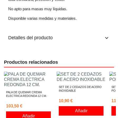
No apto para masas muy líquidas.
Disponible varias medidas y materiales.
keyboard_arrow_down
Detalles del producto
Productos relacionados
SET DE 2 CEDAZOS DE ACERO
SET
INOXIDABLE
POL
PALA DE QUEMAR CREMA
ELECTRICA REDONDA 12 CM.
10,90 €
11,
103,50 €
Añadir
Añadir