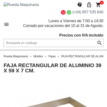
0
contact_support
lock_outline
shopping_cart
(+34) 957 535 640
Lunes a Viernes de 7:00 a 14:30

Cerrado por vacaciones del 10 al 31 de Agosto.
Precios con IVA incluido

Rueda Maquinaria
Moldes
Fajas
FAJA RECTANGULAR DE ALUMINIO
FAJA RECTANGULAR DE ALUMINIO 39
X 59 X 7 CM.