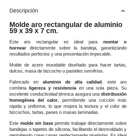
keyboard_arrow_up
Descripción
Molde aro rectangular de aluminio
59 x 39 x 7 cm.
Este aro rectangular es ideal para
montar o
hornear
directamente sobre la bandeja, garantizando
resultados perfectos y una presentación impecable.
Molde de acero inoxidable diseñado para hacer tartas,
dulces, masa de bizcocho o pasteles semifríos.
Fabricado en
aluminio de alta calidad
, este aro
combina
ligereza y resistencia
en una sola pieza. Su
excelente conductividad térmica asegura una
distribución
homogénea del calor
, permitiendo una cocción más
rápida y uniforme, lo que mejora la textura y el color de
bizcochos, tartas, panes o masas laminadas.
Este
molde sin base
permite trabajar directamente sobre
bandejas o tapetes de silicona, facilitando el desmoldado y
permitiendo crear capas perfectamente niveladas. Es ideal