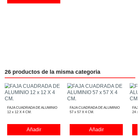
26 productos de la misma categoria
FAJA CUADRADA DE ALUMINIO
FAJA CUADRADA DE ALUMINIO
FAJ
12 x 12 X 4 CM.
57 x 57 X 4 CM.
24 x
Añadir
Añadir