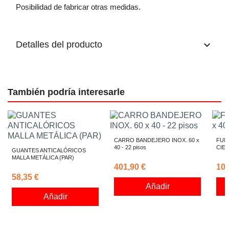
Posibilidad de fabricar otras medidas.
keyboard_arrow_down
Detalles del producto
También podría interesarle
CARRO BANDEJERO INOX. 60 x
FUND
40 - 22 pisos
CIE
GUANTES ANTICALÓRICOS
MALLA METÁLICA (PAR)
401,90 €
109
58,35 €
Añadir
Añadir