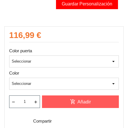
Guardar Personalización
116,99 €
Color puerta
Color
add_shopping_cart
Añadir
Compartir