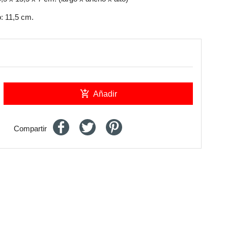
: 11,5 cm.
add_shopping_cart
Añadir
Compartir