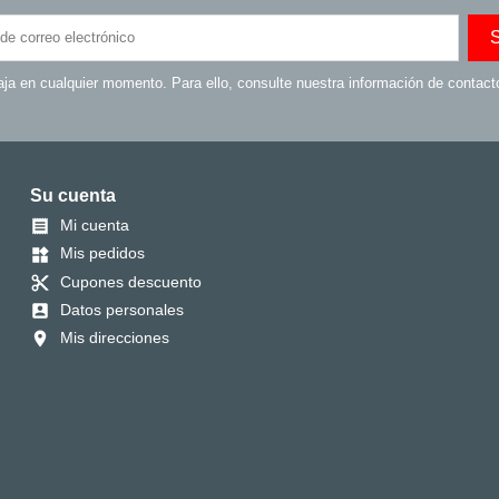
ja en cualquier momento. Para ello, consulte nuestra información de contacto 
Su cuenta
Mi cuenta

Mis pedidos
widgets
Cupones descuento
content_cut
Datos personales
account_box
Mis direcciones
location_on