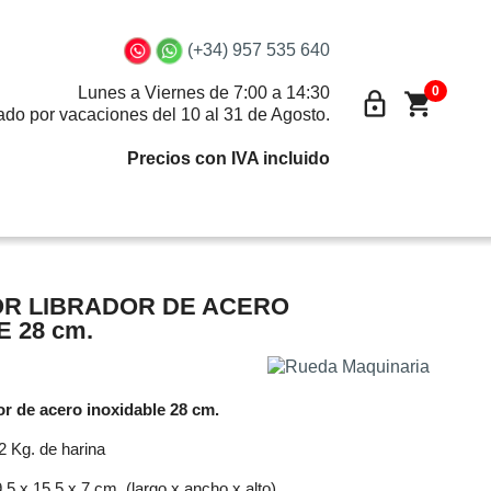
(+34) 957 535 640
0
Lunes a Viernes de 7:00 a 14:30
lock_outline
shopping_cart
ado por vacaciones del 10 al 31 de Agosto.
Precios con IVA incluido
R LIBRADOR DE ACERO
 28 cm.
r de acero inoxidable 28 cm.
2 Kg. de harina
,5 x 15,5 x 7 cm. (largo x ancho x alto)