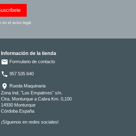
en el aviso legal.
Información de la tienda
email
Formulario de contacto
phone
957 535 640
location_on
Rueda Maquinaria
Zona Ind. "Los Empalmes" s/n.
Ctra. Monturque a Cabra Km. 0,100
14930 Monturque
Córdoba España
¡Síguenos en redes sociales!
Facebook
Twitter
YouTube
Instagram