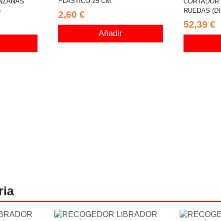
PLÁSTICO 25 CM.
NZANAS
CORTADOR 
)
RUEDAS (D
2,60 €
52,39 €
Añadir
ria