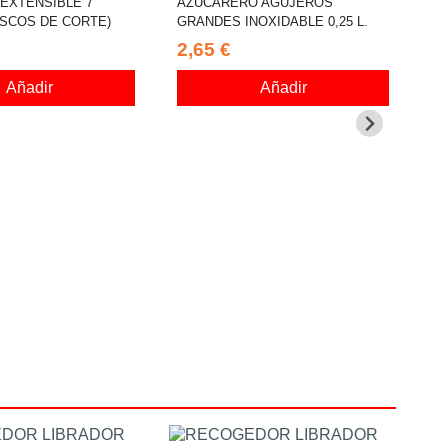
EXTENSIBLE 7
AZUCARERO AGUJEROS
ISCOS DE CORTE)
GRANDES INOXIDABLE 0,25 L.
2,65 €
Añadir
Añadir
RO
1