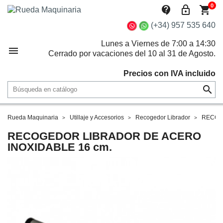
0
contact_support
lock_outline
shopping_cart
(+34) 957 535 640
Lunes a Viernes de 7:00 a 14:30

Cerrado por vacaciones del 10 al 31 de Agosto.
Precios con IVA incluido

Rueda Maquinaria
Utillaje y Accesorios
Recogedor Librador
RECOG
RECOGEDOR LIBRADOR DE ACERO
INOXIDABLE 16 cm.