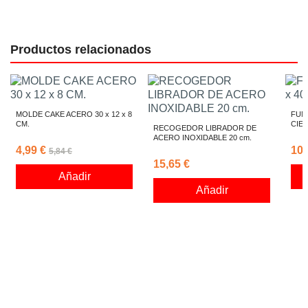
Productos relacionados
MOLDE CAKE ACERO 30 x 12 x 8
FUND
CM.
CIE
RECOGEDOR LIBRADOR DE
ACERO INOXIDABLE 20 cm.
4,99 €
109
5,84 €
15,65 €
Añadir
Añadir