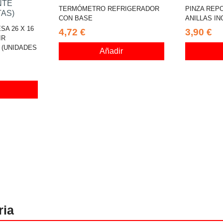
TERMÓMETRO REFRIGERADOR
PINZA REP
CON BASE
ANILLAS IN
A 26 X 16
4,72 €
3,90 €
IR
(UNIDADES
Añadir
ria