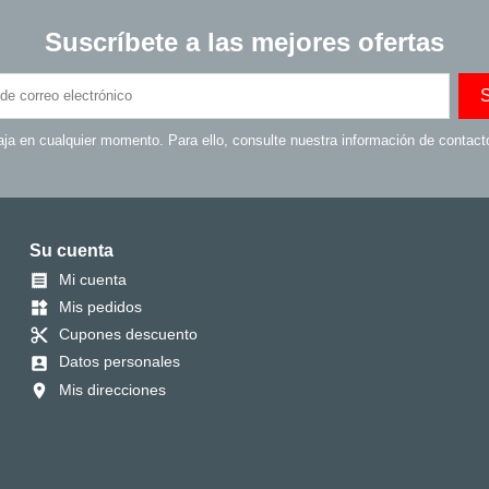
Suscríbete a las mejores ofertas
ja en cualquier momento. Para ello, consulte nuestra información de contacto 
Su cuenta
Mi cuenta

Mis pedidos
widgets
Cupones descuento
content_cut
Datos personales
account_box
Mis direcciones
location_on