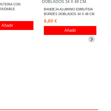
OSTERIA CON
OXIDABLE
BANDEJA ALUMINIO EMBUTIDA
BORDES DOBLADOS 34 X 48 CM.
8,80 €
Añadir
Añadir
BA
ES
8