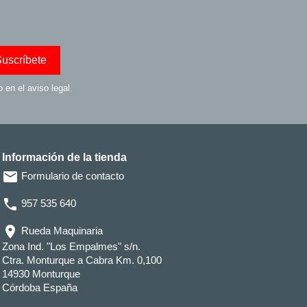
en el aviso legal.
Información de la tienda
email
Formulario de contacto
phone
957 535 640
location_on
Rueda Maquinaria
Zona Ind. "Los Empalmes" s/n.
Ctra. Monturque a Cabra Km. 0,100
14930 Monturque
Córdoba España