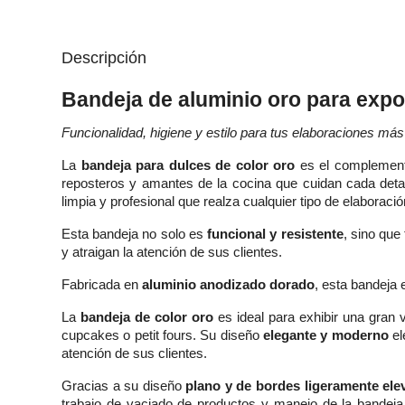
Descripción
Bandeja de aluminio oro para expo
Funcionalidad, higiene y estilo para tus elaboraciones más
La
bandeja para dulces de color oro
es el complement
reposteros y amantes de la cocina que cuidan cada det
limpia y profesional que realza cualquier tipo de elaboraci
Esta bandeja no solo es
funcional y resistente
, sino que
y atraigan la atención de sus clientes.
Fabricada en
aluminio anodizado dorado
, esta bandeja 
La
bandeja de color oro
es ideal para exhibir una gran
cupcakes o petit fours. Su diseño
elegante y moderno
el
atención de sus clientes.
Gracias a su diseño
plano y de bordes ligeramente el
trabajo de vaciado de productos y manejo de la bandeja.