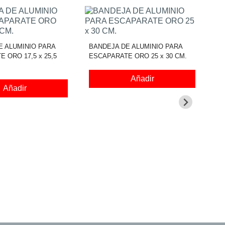
E ALUMINIO PARA
BANDEJA DE ALUMINIO PARA
 ORO 17,5 x 25,5
ESCAPARATE ORO 25 x 30 CM.
Añadir
Añadir
BA
EM
34