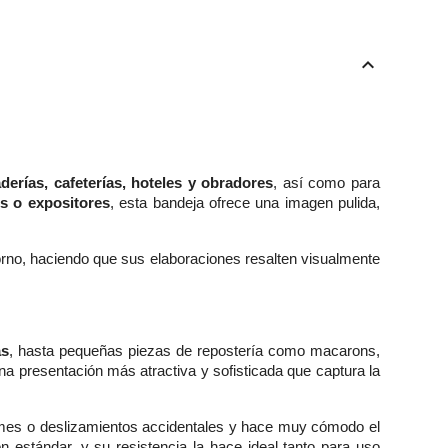
keyboard_arrow_up
aderías, cafeterías, hoteles y obradores
, así como para
es o expositores
, esta bandeja ofrece una imagen pulida,
torno, haciendo que sus elaboraciones resalten visualmente
as
, hasta pequeñas piezas de repostería como macarons,
na presentación más atractiva y sofisticada que captura la
rames o deslizamientos accidentales y hace muy cómodo el
 estándar, y su resistencia la hace ideal tanto para uso