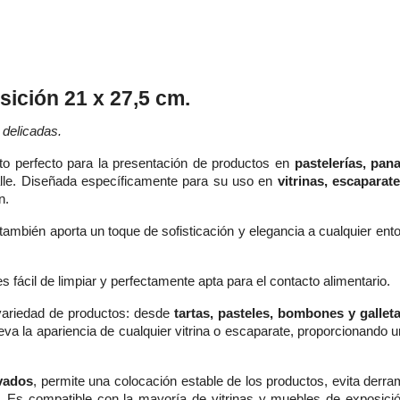
sición 21 x 27,5 cm.
 delicadas.
o perfecto para la presentación de productos en
pastelerías, pan
alle. Diseñada específicamente para su uso en
vitrinas, escaparat
ón.
 también aporta un toque de sofisticación y elegancia a cualquier en
es fácil de limpiar y perfectamente apta para el contacto alimentario.
 variedad de productos: desde
tartas, pasteles, bombones y gallet
eva la apariencia de cualquier vitrina o escaparate, proporcionando u
evados
, permite una colocación estable de los productos, evita der
 Es compatible con la mayoría de vitrinas y muebles de exposición